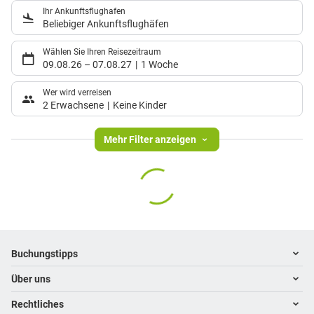
Ihr Ankunftsflughafen
Beliebiger Ankunftsflughäfen
Wählen Sie Ihren Reisezeitraum
09.08.26
–
07.08.27
1 Woche
Wer wird verreisen
2 Erwachsene
Keine Kinder
Mehr Filter anzeigen
Footer
Footer navigation
Buchungstipps
Über uns
Warum im Reisebüro buchen
Hoteltipps
Rechtliches
Kontakt