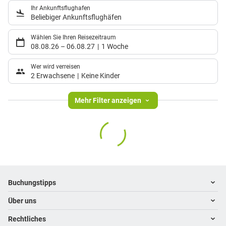
Ihr Ankunftsflughafen
Beliebiger Ankunftsflughäfen
Wählen Sie Ihren Reisezeitraum
08.08.26
–
06.08.27
1 Woche
Wer wird verreisen
2 Erwachsene
Keine Kinder
Mehr Filter anzeigen
Footer
Footer navigation
Buchungstipps
Über uns
Warum im Reisebüro buchen
Hoteltipps
Rechtliches
Kontakt