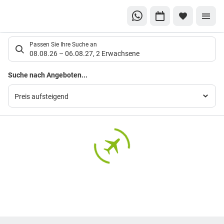
Suchlistenseite
Passen Sie Ihre Suche an
08.08.26
–
06.08.27
,
2 Erwachsene
Suchergebnisse
Suche nach Angeboten...
Preis aufsteigend
Footer