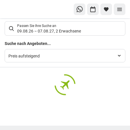
Suchlistenseite
Passen Sie Ihre Suche an
09.08.26
–
07.08.27
,
2 Erwachsene
Suchergebnisse
Suche nach Angeboten...
Preis aufsteigend
Footer