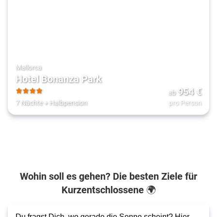
Mallorca
Hotel Bonanza Park
954
€
ab
4
7 Nächte
+
Halbpension
pro Person
Wohin soll es gehen? Die besten Ziele für
Kurzentschlossene 🌍
Du fragst Dich, wo gerade die Sonne scheint? Hier