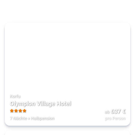
Korfu
Olympion Village Hotel
637
€
ab
4
7 Nächte
+
Halbpension
pro Person