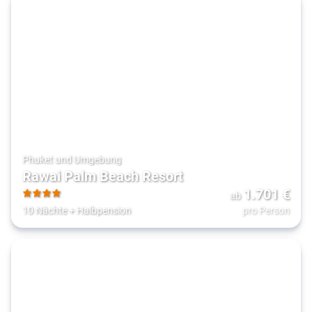
Phuket und Umgebung
Rawai Palm Beach Resort
1.701
€
ab
4
10 Nächte
+
Halbpension
pro Person