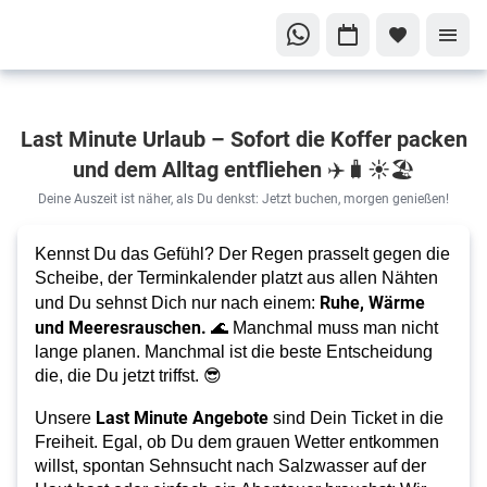
Ab ins
Last Minute Urlaub – Sofort die Koffer packen
Ferienparadies!
und dem Alltag entfliehen ✈️🧳☀️🏖️
Last
Minute
Deine Auszeit ist näher, als Du denkst: Jetzt buchen, morgen genießen!
Angebote
Kennst Du das Gefühl? Der Regen prasselt gegen die
Scheibe, der Terminkalender platzt aus allen Nähten
Ruhe, Wärme
und Du sehnst Dich nur nach einem:
und Meeresrauschen.
🌊 Manchmal muss man nicht
lange planen. Manchmal ist die beste Entscheidung
die, die Du jetzt triffst.
😎
Last Minute Angebote
Unsere
sind Dein Ticket in die
Freiheit. Egal, ob Du dem grauen Wetter entkommen
willst, spontan Sehnsucht nach Salzwasser auf der