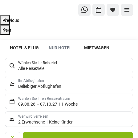
Previous
Next
Reisen
HOTEL & FLUG
NUR HOTEL
MIETWAGEN
macht
glücklich
Wählen Sie Ihr Reiseziel
❤️
Alle Reiseziele
Deshalb finden
Ihr Abflughafen
wir für
Beliebiger Abflughafen
Gipfelstürmer,
Abtaucher und
Wählen Sie Ihren Reisezeitraum
Sonnenanbeter
09.08.26
–
07.10.27
1 Woche
die perfekte
Wer wird verreisen
Reise. Bei uns
2 Erwachsene
Keine Kinder
musst Du nicht
stundenlang
im Internet