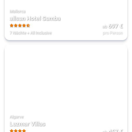
Mallorca
allsun Hotel Sumba
697
€
ab
4.5
7 Nächte
+
All Inclusive
pro Person
Algarve
Luzmar Villas
467
€
ab