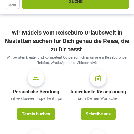
SUCHE
Mehr
herumsurfen.
Wir Mädels vom Reisebüro Urlaubswelt in
Nastätten suchen für Dich genau die Reise, die
zu Dir passt.
Wir beraten kreativ und kompetent.Ob persönlich in unserem Reisebüro, per
Telefon, WhatsApp oder Videochat📲
Persönliche Beratung
Individuelle Reiseplanung
mit exklusiven Expertentipps
nach Deinen Wünschen
Termin buchen
Schreibe uns