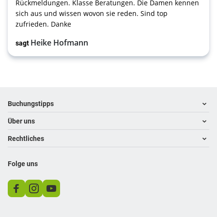
Rückmeldungen. Klasse Beratungen. Die Damen kennen
sich aus und wissen wovon sie reden. Sind top
zufrieden. Danke
Heike Hofmann
sagt
Footer
Footer navigation
Buchungstipps
Über uns
Warum im Reisebüro buchen
Hoteltipps
Rechtliches
Kontakt
Reisewelten
Über uns
Impressum
Folge uns
Öffnungszeiten
Datenschutz