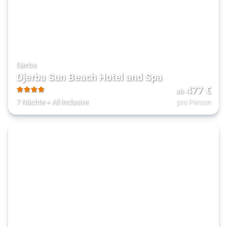
Djerba
Djerba Sun Beach Hotel and Spa
477
€
ab
4
7 Nächte
+
All Inclusive
pro Person