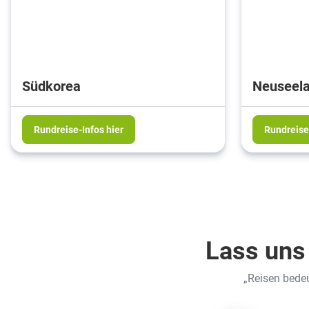
Südkorea
Neuseel
Rundreise-Infos hier
Rundreise-
Lass uns
„Reisen bedeut