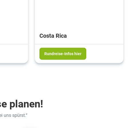
Costa Rica
Rundreise-Infos hier
e planen!
ei uns spürst.“