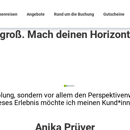
penreisen
Angebote
Rund um die Buchung
Gutscheine
t groß. Mach deinen Horizont
holung, sondern vor allem den Perspektive
eses Erlebnis möchte ich meinen Kund*in
Anika Prüver